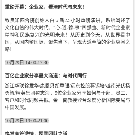
重磅开幕：企业家，看清时代与未来！
致良知四合院创始人白立新2.5小时重磅演讲，系统阐述了
文化自信的伟大时代、“心-道-德-事”四部曲、新时代企业家
精神和民族复兴的光明未来！从历史到今天，从世界看中
国，从国内望国际，聚焦当下，呈现大道至简的企业突围之
路！
10月29日 14:00-17:30
百亿企业家分享最大商道：与时代同行
浙江华联徐爱华/康恩贝胡季强/远东控股蒋锡培/越南光伏杨
勇智/精英集团翟志海，5位企业家分享如何与干部、员工、
客户和时代同频共振。金一南教授登台深度分析国际变局与
中国发展。
10月29日 19:00-21:00
焕发高管激情，探寻团队之道