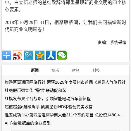
中。白立新老师的总结致辞将郑重呈现新商业文明的四个核
心要素。
2018年10月29日-31日，相聚雁栖湖，让我们共同描绘新时
代新商业文明画卷！
责编：系统采编
新闻
娱乐
财经
科技
旅游百事通国际旅行社 荣获2025年度鄂州市首届《最具人气旅行社
杜绝假币强宣传 “警银”联动促和谐
红旗发布双平台战略，引领智能电动汽车新征程
超值超混o越级驾享 凯翼昆仑iHD体验营完美收官
淮安成功举办第四届淮河华商大会211个签约项目 总投资1486.4亿元
AI 向量数据库的企业模型