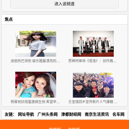
进入该频道
焦点
迪丽热巴领衔 娱乐圈最漂亮的十大90后女星
贾樟柯捧场《塔洛》：创作路上有万玛才旦不孤单
杨幂祝好闺蜜唐嫣生快:希望早点找到对你好的他
王宝强回乡宣传新片人气爆棚 父母亮相为其打气
友链：
网址导航
广州头条网
津都财经网
南京生活资讯
名车网